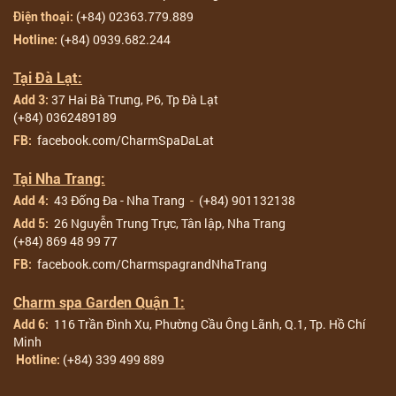
(+84) 02363.779.889
Điện thoại:
(+84) 0939.682.244
Hotline:
Tại Đà Lạt:
37 Hai Bà Trưng, P6, Tp Đà Lạt
Add 3:
(+84) 0362489189
facebook.com/CharmSpaDaLat
FB:
Tại Nha Trang:
43 Đống Đa - Nha Trang
-
(+84) 901132138
Add 4:
26 Nguyễn Trung Trực, Tân lập, Nha Trang
Add 5:
(+84) 869 48 99 77
facebook.com/CharmspagrandNhaTrang
FB:
Charm spa Garden Quận 1:
116 Trần Đình Xu, Phường Cầu Ông Lãnh, Q.1, Tp. Hồ Chí
Add 6:
Minh
(+84) 339 499 889
Hotline: