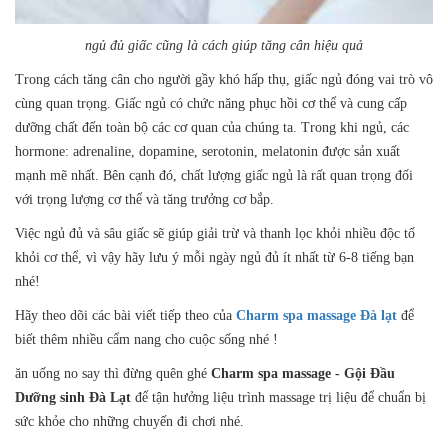
ngủ đủ giấc cũng là cách giúp tăng cân hiệu quả
Trong cách tăng cân cho người gầy khó hấp thụ, giấc ngủ đóng vai trò vô
cùng quan trọng. Giấc ngủ có chức năng phục hồi cơ thể và cung cấp
dưỡng chất đến toàn bộ các cơ quan của chúng ta. Trong khi ngủ, các
hormone: adrenaline, dopamine, serotonin, melatonin được sản xuất
mạnh mẽ nhất. Bên cạnh đó, chất lượng giấc ngủ là rất quan trọng đối
với trọng lượng cơ thể và tăng trưởng cơ bắp.
Việc ngủ đủ và sâu giấc sẽ giúp giải trừ và thanh lọc khỏi nhiều độc tố
khỏi cơ thể, vì vậy hãy lưu ý mỗi ngày ngủ đủ ít nhất từ 6-8 tiếng bạn
nhé!
Hãy theo dõi các bài viết tiếp theo của
Charm spa massage Đà lạt
để
biết thêm nhiều cẩm nang cho cuộc sống nhé !
ăn uống no say thì đừng quên ghé
Charm spa massage - Gội Đầu
Dưỡng sinh Đà Lạt
để tận hưởng liệu trình massage trị liệu để chuẩn bị
sức khỏe cho những chuyến đi chơi nhé.