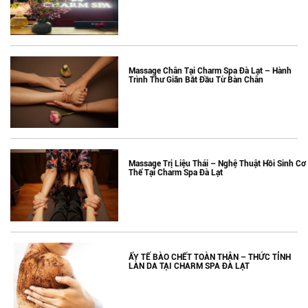
Massage Chân Tại Charm Spa Đà Lạt – Hành
Trình Thư Giãn Bắt Đầu Từ Bàn Chân
Massage Trị Liệu Thái – Nghệ Thuật Hồi Sinh Cơ
Thể Tại Charm Spa Đà Lạt
ẨY TẾ BÀO CHẾT TOÀN THÂN – THỨC TỈNH
LÀN DA TẠI CHARM SPA ĐÀ LẠT