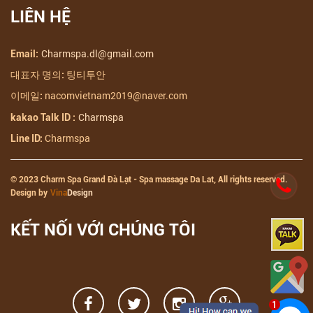
LIÊN HỆ
Charmspa.dl@gmail.com
Email:
팅티투안
대표자 명의:
nacomvietnam2019@naver.com
이메일:
Charmspa
kakao Talk ID :
Charmspa
Line ID:
© 2023 Charm Spa Grand Đà Lạt - Spa massage Da Lat, All rights reserved.
Design by
Vina
Design
KẾT NỐI VỚI CHÚNG TÔI