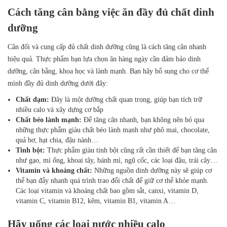
Cách tăng cân bằng việc ăn đầy đủ chất dinh
dưỡng
Cân đối và cung cấp đủ chất dinh dưỡng cũng là cách tăng cân nhanh
hiệu quả. Thực phẩm bạn lựa chọn ăn hàng ngày cần đảm bảo dinh
dưỡng, cân bằng, khoa học và lành mạnh. Bạn hãy bổ sung cho cơ thể
mình đầy đủ dinh dưỡng dưới đây:
Chất đạm:
Đây là một dưỡng chất quan trọng, giúp bạn tích trữ
nhiều calo và xây dựng cơ bắp
Chất béo lành mạnh:
Để tăng cân nhanh, bạn không nên bỏ qua
những thực phẩm giàu chất béo lành mạnh như phô mai, chocolate,
quả bơ, hạt chia, đậu nành…
Tinh bột:
Thực phẩm giàu tinh bột cũng rất cần thiết để bạn tăng cân
như gạo, mì ống, khoai tây, bánh mì, ngũ cốc, các loại đậu, trái cây…
Vitamin và khoáng chất:
Những nguồn dinh dưỡng này sẽ giúp cơ
thể bạn đẩy nhanh quá trình trao đổi chất để giữ cơ thể khỏe mạnh.
Các loại vitamin và khoáng chất bao gồm sắt, canxi, vitamin D,
vitamin C, vitamin B12, kẽm, vitamin B1, vitamin A…
Hãy uống các loại nước nhiều calo