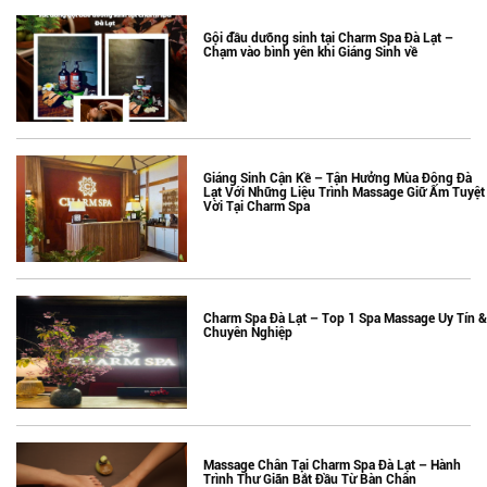
Gội đầu dưỡng sinh tại Charm Spa Đà Lạt –
Chạm vào bình yên khi Giáng Sinh về
Giáng Sinh Cận Kề – Tận Hưởng Mùa Đông Đà
Lạt Với Những Liệu Trình Massage Giữ Ấm Tuyệt
Vời Tại Charm Spa
Charm Spa Đà Lạt – Top 1 Spa Massage Uy Tín &
Chuyên Nghiệp
Massage Chân Tại Charm Spa Đà Lạt – Hành
Trình Thư Giãn Bắt Đầu Từ Bàn Chân