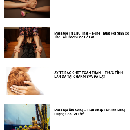
Massage Trị Liệu Thái – Nghệ Thuật Hồi Sinh Cơ
Thể Tại Charm Spa Đà Lạt
ẨY TẾ BÀO CHẾT TOÀN THÂN – THỨC TỈNH
LÀN DA TẠI CHARM SPA ĐÀ LẠT
Massage Ấm Nóng – Liệu Pháp Tái Sinh Năng
Lượng Cho Cơ Thể