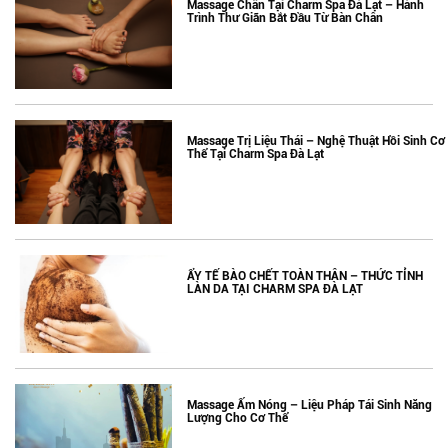
Massage Chân Tại Charm Spa Đà Lạt – Hành
Trình Thư Giãn Bắt Đầu Từ Bàn Chân
Massage Trị Liệu Thái – Nghệ Thuật Hồi Sinh Cơ
Thể Tại Charm Spa Đà Lạt
ẨY TẾ BÀO CHẾT TOÀN THÂN – THỨC TỈNH
LÀN DA TẠI CHARM SPA ĐÀ LẠT
Massage Ấm Nóng – Liệu Pháp Tái Sinh Năng
Lượng Cho Cơ Thể