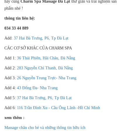
hãy cùng
Charm Spa Massage Đà Lạt
thư giãn và trải nghiệm sản
phẩm nhé !
thông tin liên hệ:
034 33 44 889
Add:
37 Hai Bà Trưng, P6, Tp Đà Lạt
CÁC CƠ SỞ KHÁC CỦA CHARM SPA
Add 1:
36 Thái Phiên, Hải Châu, Đà Nẵng
Add 2:
283 Nguyễn Chí Thanh, Đà Nẵng
Add 3:
26 Nguyễn Trung Trực- Nha Trang
Add 4:
43 Đống Đa- Nha Trang
Add 5:
37 Hai Bà Trưng, P6, Tp Đà Lạt
Add 6:
116 Trần Đình Xu - Cầu Ông Lãnh -Hồ Chí Minh
xem thêm :
Massage chân cho bé và những thông tin hữu ích